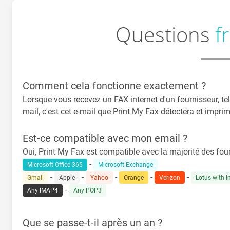
Questions
f
Comment cela fonctionne exactement ?
Lorsque vous recevez un FAX internet d'un fournisseur, tel q
mail, c'est cet e-mail que Print My Fax détectera et impri
Est-ce compatible avec mon email ?
Oui, Print My Fax est compatible avec la majorité des fo
-
Microsoft Office 365
Microsoft Exchange
-
-
-
-
-
Gmail
Apple
Yahoo
Orange
Verizon
Lotus with 
-
Any IMAP4
Any POP3
Que se passe-t-il après un an ?